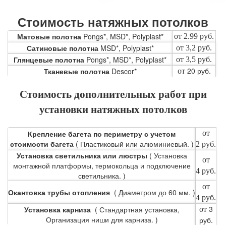
Стоимость натяжных потолков
Матовые полотна
Pongs*, MSD*, Polyplast*
от 2.99
руб.
Сатиновые полотна
MSD*, Polyplast*
от 3,2
руб.
Глянцевые полотна
Pongs*, MSD*, Polyplast*
от 3,5
руб.
20 руб.
Тканевые полотна
Descor*
от
Стоимость дополнительных работ при
установки натяжных потолков
Крепление багета по периметру с учетом
от
стоимости багета
( Пластиковый или алюминиевый. )
2
руб.
Установка светильника или люстры
( Установка
от
монтажной платформы, термокольца и подключение
4
руб.
светильника. )
от
Окантовка трубы отопления
( Диаметром до 60 мм. )
4
руб.
3
Установка карниза
( Стандартная установка,
от
Организация ниши для карниза. )
руб.